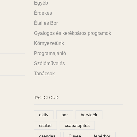
Egyéb
Érdekes
Étel és Bor
Gyalogos és kerékpáros programok
Környezetünk
Programajánló
Szőlőművelés
Tanácsok
TAG CLOUD
aktív
bor
borvidék
család
csapatépítés
csendes
Cuveé
fehérbor