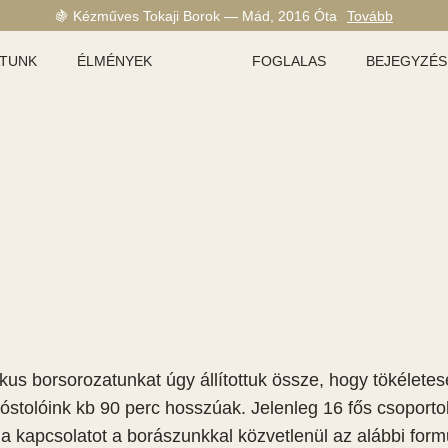
🍇 Kézműves Tokaji Borok — Mád, 2016 Óta
Tovább
ATUNK
ÉLMÉNYEK
FOGLALAS
BEJEGYZÉS
kus borsorozatunkat úgy állítottuk össze, hogy tökélete
óstolóink kb 90 perc hosszúak. Jelenleg 16 fős csoporto
a kapcsolatot a borászunkkal közvetlenül az alábbi form