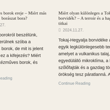
 borok ereje – Miért más
Miért olyan különleges a Tok
i borászat bora?
borvidék? – A terroir és a 
titkai
27.
2024.11.27.
borokról beszélünk,
Tokaj-Hegyalja borvidéke a
erülnek szóba a
egyik legkülönlegesebb ter
orok, de mit is jelent
amelyet a vulkanikus talaj
ez a kifejezés? Miért
egyedülálló mikroklíma, a 
kézműves borok, és
szőlőfajták és a gazdag tö
örökség tesz páratlanná. A
Reading
HÍRLEVÉL
Continue Reading
Engedje meg h
i Feltételek
tató