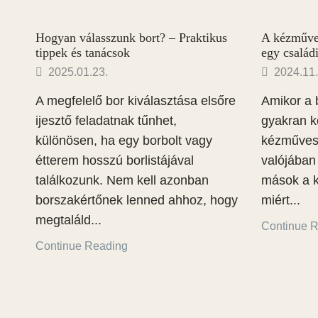
Hogyan válasszunk bort? – Praktikus
A kézműves
tippek és tanácsok
egy család
2025.01.23.
2024.11.
A megfelelő bor kiválasztása elsőre
Amikor a 
ijesztő feladatnak tűnhet,
gyakran k
különösen, ha egy borbolt vagy
kézműves b
étterem hosszú borlistájával
valójában 
találkozunk. Nem kell azonban
mások a 
borszakértőnek lenned ahhoz, hogy
miért...
megtaláld...
Continue 
HASZNOS LINKEK
Continue Reading
Általános Szerződés
Adatkezelési tájékoz
Szállítási feltételek