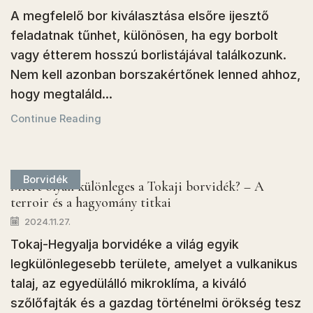
A megfelelő bor kiválasztása elsőre ijesztő
feladatnak tűnhet, különösen, ha egy borbolt
vagy étterem hosszú borlistájával találkozunk.
Nem kell azonban borszakértőnek lenned ahhoz,
hogy megtaláld...
Continue Reading
Borvidék
Miért olyan különleges a Tokaji borvidék? – A
terroir és a hagyomány titkai
2024.11.27.
Tokaj-Hegyalja borvidéke a világ egyik
legkülönlegesebb területe, amelyet a vulkanikus
talaj, az egyedülálló mikroklíma, a kiváló
szőlőfajták és a gazdag történelmi örökség tesz