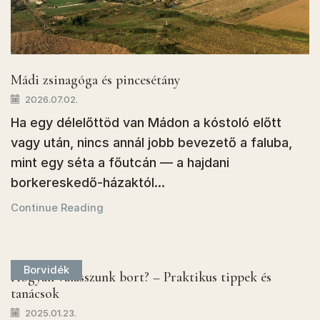
Mádi zsinagóga és pincesétány
2026.07.02.
Ha egy délelőttöd van Mádon a kóstoló előtt
vagy után, nincs annál jobb bevezető a faluba,
mint egy séta a főutcán — a hajdani
borkereskedő-házaktól...
Continue Reading
Borvidék
Hogyan válasszunk bort? – Praktikus tippek és
tanácsok
2025.01.23.