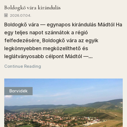
Boldogkő vára kirándulás
2026.07.04.
Boldogkő vára — egynapos kirándulás Mádtól Ha
egy teljes napot szánnátok a régió
felfedezésére, Boldogkő vára az egyik
legkönnyebben megközelíthető és
leglátványosabb célpont Mádtól —...
Continue Reading
Borvidék