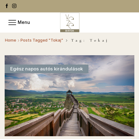
Menu
Home
Posts Tagged "Tokaj"
Tag: Tokaj
Egész napos autós kirándulások