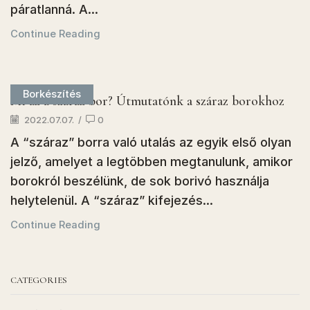
páratlanná. A...
Continue Reading
Borkészítés
Mi az a száraz bor? Útmutatónk a száraz borokhoz
2022.07.07.
/
0
A “száraz” borra való utalás az egyik első olyan
jelző, amelyet a legtöbben megtanulunk, amikor
borokról beszélünk, de sok borivó használja
helytelenül. A “száraz” kifejezés...
Continue Reading
CATEGORIES