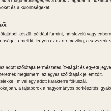
nak a maga erősségei, és a borok világában mindkettőn
öket és a különbségeket:
zői
őfajtából készül, például furmint, hárslevelű vagy caber
donságait emeli ki, legyen az az aromavilág, a savszerke
z adott szőlőfajta természetes ízvilágát és egyedi jegyei
zeretnék megismerni az egyes szőlőfajták jellemzőit.
lekkel, mivel egy adott karakterre fókuszál.
okajban, a fajtaborok a hagyományos borkészítési gyako