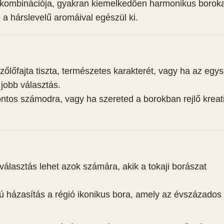
lű kombinációja, gyakran kiemelkedően harmonikus borok
a hárslevelű aromáival egészül ki.
őlőfajta tiszta, természetes karakterét, vagy ha az egy
 jobb választás.
tos számodra, vagy ha szereted a borokban rejlő kreativ
választás lehet azok számára, akik a tokaji borászat
ú házasítás a régió ikonikus bora, amely az évszázados