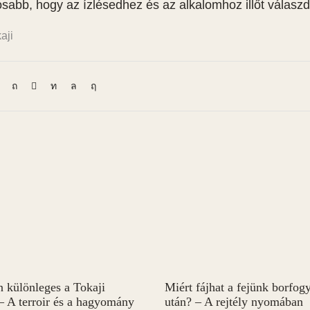
osabb, hogy az ízlésedhez és az alkalomhoz illőt válaszd
aji
n különleges a Tokaji
Miért fájhat a fejünk borfog
– A terroir és a hagyomány
után? – A rejtély nyomában