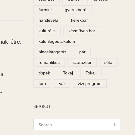
furmint
gyerekbarát
hárslevelű
kerékpár
kulturális
kézműves bor
különleges alkalom
ak létre.
pincelátogatás
pár
romantikus
szárazbor
séta
tippek
Tokaj
Tokaji
és
túra
vár
vízi program
.
SEARCH