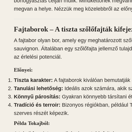
borfogyasztás célján múlik. Mindkettőnek megvan
megvan a helye. Nézzük meg közelebbről az előny
Fajtaborok – A tiszta szőlőfajták kifeje
A fajtabor olyan bor, amely egy meghatározott szől
sauvignon. Általában egy szőlőfajta jellemző tulaj
az érlelési potenciál.
Előnyei:
Tiszta karakter:
A fajtaborok kiválóan bemutatják a
Tanulási lehetőség:
Ideális azok számára, akik s
Könnyű párosítás:
Gyakran könnyebb társítani éte
Tradíció és terroir:
Bizonyos régiókban, például T
szerves részét képezik.
Példa Tokajból: