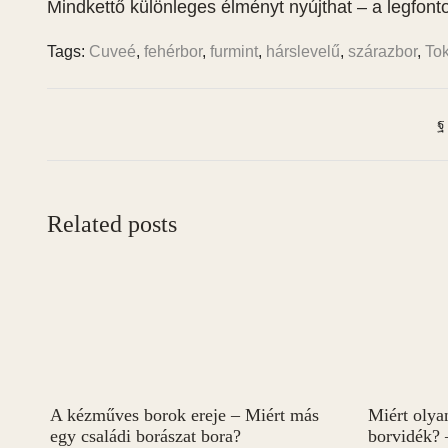
Mindkettő különleges élményt nyújthat – a legfont
Tags:
Cuveé
,
fehérbor
,
furmint
,
hárslevelű
,
szárazbor
,
Tok
Related posts
A kézműves borok ereje – Miért más
Miért olya
egy családi borászat bora?
borvidék? 