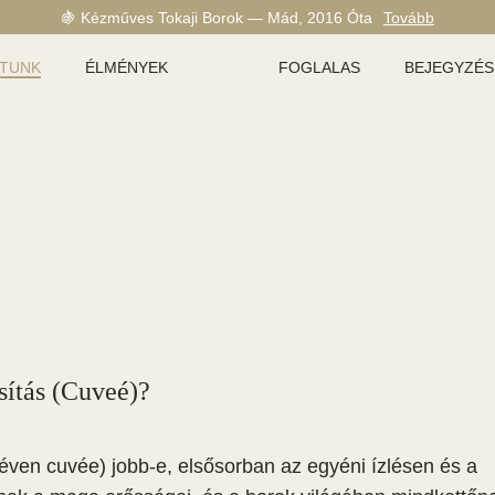
🍇 Kézműves Tokaji Borok — Mád, 2016 Óta
Tovább
ATUNK
ÉLMÉNYEK
FOGLALAS
BEJEGYZÉS
sítás (Cuveé)?
éven cuvée) jobb-e, elsősorban az egyéni ízlésen és a