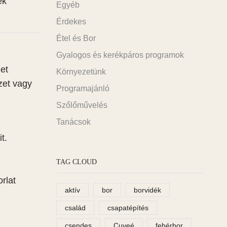
ek
Egyéb
Érdekes
Étel és Bor
Gyalogos és kerékpáros programok
net
Környezetünk
zet vagy
Programajánló
Szőlőművelés
Tanácsok
t.
TAG CLOUD
rlat
aktív
bor
borvidék
család
csapatépítés
csendes
Cuveé
fehérbor