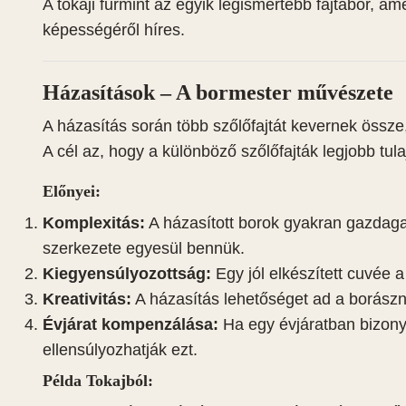
A tokaji furmint az egyik legismertebb fajtabor, a
képességéről híres.
Házasítások – A bormester művészete
A házasítás során több szőlőfajtát kevernek össz
A cél az, hogy a különböző szőlőfajták legjobb tul
Előnyei:
Komplexitás:
A házasított borok gyakran gazdaga
szerkezete egyesül bennük.
Kiegyensúlyozottság:
Egy jól elkészített cuvée 
Kreativitás:
A házasítás lehetőséget ad a borászna
Évjárat kompenzálása:
Ha egy évjáratban bizony
ellensúlyozhatják ezt.
Példa Tokajból: