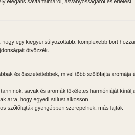
mely elegáns savtartalmáról, ásványosságáról és érlelési
e, hogy egy kiegyensúlyozottabb, komplexebb bort hozzan
ajdonságait ötvözzék.
bbak és összetettebbek, mivel több szőlőfajta aromája 
a tanninok, savak és aromák tökéletes harmóniáját kínálja
k arra, hogy egyedi stílust alkosson.
os szőlőfajták gyengébben szerepelnek, más fajták