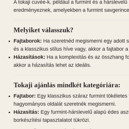
A tokaji cuvée-k, például a furmint és a hársleve
eredményeznek, amelyekben a furmint savgerince 
Melyiket válasszuk?
Fajtaborok:
Ha szeretnéd megismerni egy adott sz
és a klasszikus stílus híve vagy, akkor a fajtabor a
Házasítások:
Ha a komplexitás és az összhang fon
akkor a házasítás lehet az ideális.
Tokaji ajánlás mindkét kategóriára:
Fajtabor:
Egy klasszikus száraz furmint tökéletes 
hagyományos oldalát szeretnék megismerni.
Házasítás:
Egy furmint-hárslevelű alapú édes asz
borkészítési tapasztalatot tükrözi.