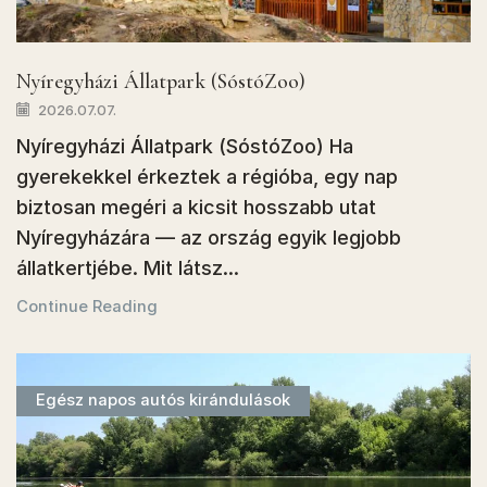
Nyíregyházi Állatpark (SóstóZoo)
2026.07.07.
Nyíregyházi Állatpark (SóstóZoo) Ha
gyerekekkel érkeztek a régióba, egy nap
biztosan megéri a kicsit hosszabb utat
Nyíregyházára — az ország egyik legjobb
állatkertjébe. Mit látsz...
Continue Reading
Egész napos autós kirándulások