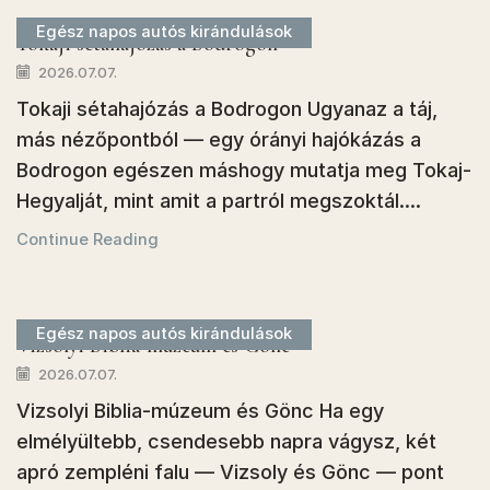
Egész napos autós kirándulások
Tokaji sétahajózás a Bodrogon
2026.07.07.
Tokaji sétahajózás a Bodrogon Ugyanaz a táj,
más nézőpontból — egy órányi hajókázás a
Bodrogon egészen máshogy mutatja meg Tokaj-
Hegyalját, mint amit a partról megszoktál....
Continue Reading
Egész napos autós kirándulások
Vizsolyi Biblia-múzeum és Gönc
2026.07.07.
Vizsolyi Biblia-múzeum és Gönc Ha egy
elmélyültebb, csendesebb napra vágysz, két
apró zempléni falu — Vizsoly és Gönc — pont