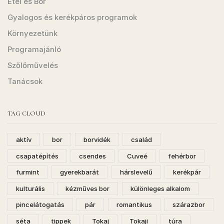
Étel és Bor
Gyalogos és kerékpáros programok
Környezetünk
Programajánló
Szőlőművelés
Tanácsok
TAG CLOUD
aktív
bor
borvidék
család
csapatépítés
csendes
Cuveé
fehérbor
furmint
gyerekbarát
hárslevelű
kerékpár
kulturális
kézműves bor
különleges alkalom
pincelátogatás
pár
romantikus
szárazbor
séta
tippek
Tokaj
Tokaji
túra