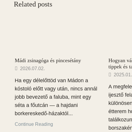
Related posts
Mádi zsinagóga és pincesétány
Hogyan vál
tippek és 
2026.07.02.
2025.01.
Ha egy délelőttöd van Mádon a
A megfele
kóstoló előtt vagy után, nincs annál
ijesztő fe
jobb bevezető a faluba, mint egy
különösen
séta a főutcán — a hajdani
étterem ho
borkereskedő-házaktól...
találkozu
Continue Reading
borszakér
HASZNOS LINKEK