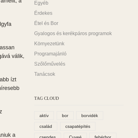
amellt, a
Egyéb
Érdekes
Étel és Bor
lgyfa
Gyalogos és kerékpáros programok
Környezetünk
lassan
Programajánló
gává válik,
Szőlőművelés
Tanácsok
abb ízt
híresebb
TAG CLOUD
z
aktív
bor
borvidék
család
csapatépítés
aniuk a
csendes
Cuveé
fehérbor