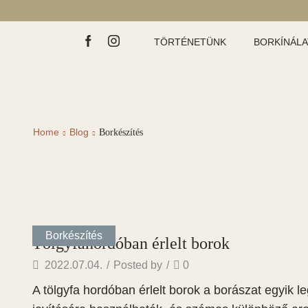
TÖRTÉNETÜNK
BORKÍNÁL
Home
Blog
Borkészítés
Borkészítés
Tölgyfahordóban érlelt borok
2022.07.04.
/
Posted by
/
0
A tölgyfa hordóban érlelt borok a borászat egyik l