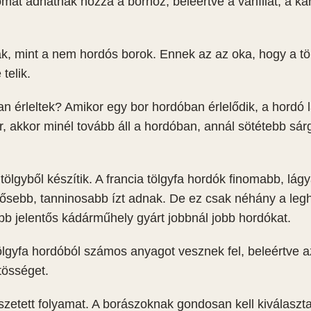
át adhatnak hozzá a borhoz, beleértve a vaníliát, a kar
ak, mint a nem hordós borok. Ennek az az oka, hogy a tö
telik.
an érleltek? Amikor egy bor hordóban érlelődik, a hordó 
or, akkor minél tovább áll a hordóban, annál sötétebb sár
tölgyből készítik. A francia tölgyfa hordók finomabb, lágy
rősebb, tanninosabb ízt adnak. De ez csak néhány a leg
bb jelentős kádárműhely gyárt jobbnál jobb hordókat.
 tölgyfa hordóból számos anyagot vesznek fel, beleértve a
stösséget.
zetett folyamat. A borászoknak gondosan kell kiválaszt