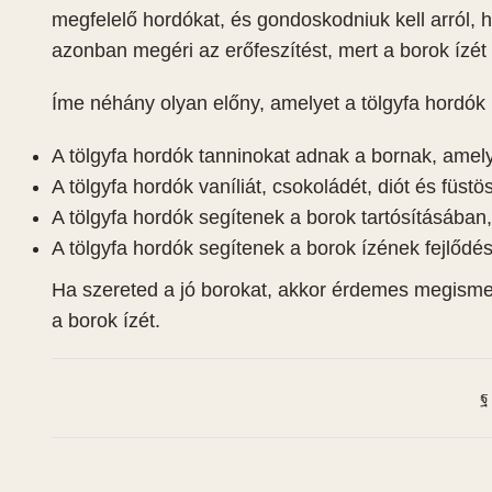
megfelelő hordókat, és gondoskodniuk kell arról, 
azonban megéri az erőfeszítést, mert a borok ízét 
Íme néhány olyan előny, amelyet a tölgyfa hordók
A tölgyfa hordók tanninokat adnak a bornak, amel
A tölgyfa hordók vaníliát, csokoládét, diót és füs
A tölgyfa hordók segítenek a borok tartósításában
A tölgyfa hordók segítenek a borok ízének fejlődé
Ha szereted a jó borokat, akkor érdemes megismer
a borok ízét.