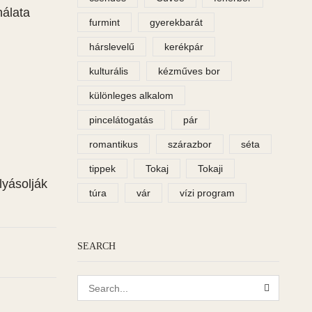
nálata
furmint
gyerekbarát
hárslevelű
kerékpár
kulturális
kézműves bor
különleges alkalom
pincelátogatás
pár
romantikus
szárazbor
séta
tippek
Tokaj
Tokaji
lyásolják
túra
vár
vízi program
SEARCH