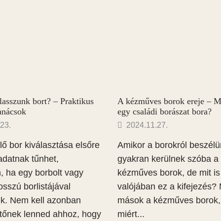
asszunk bort? – Praktikus
A kézműves borok ereje – M
tanácsok
egy családi borászat bora?
23.
2024.11.27.
lő bor kiválasztása elsőre
Amikor a borokról beszélü
ladatnak tűnhet,
gyakran kerülnek szóba a
, ha egy borbolt vagy
kézműves borok, de mit is 
sszú borlistájával
valójában ez a kifejezés? 
nk. Nem kell azonban
mások a kézműves borok,
tőnek lenned ahhoz, hogy
miért...
HÍRLEVÉL