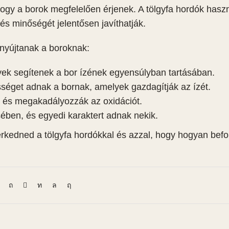
hogy a borok megfelelően érjenek. A tölgyfa hordók hasz
és minőségét jelentősen javíthatják.
 nyújtanak a boroknak:
yek segítenek a bor ízének egyensúlyban tartásában.
tösséget adnak a bornak, amelyek gazdagítják az ízét.
, és megakadályozzák az oxidációt.
sében, és egyedi karaktert adnak nekik.
kedned a tölgyfa hordókkal és azzal, hogy hogyan befo