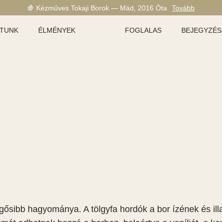
🍇 Kézműves Tokaji Borok — Mád, 2016 Óta
Tovább
ATUNK
ÉLMÉNYEK
FOGLALAS
BEJEGYZÉS
egősibb hagyománya. A tölgyfa hordók a bor ízének és ill