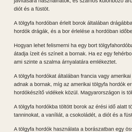
javítására használhatók, és számos különböző arom
diót és a füstöt.
A tölgyfa hordóban érlelt borok általában drágább
hordók drágák, és a bor érlelése a hordóban időbe 
Hogyan lehet felismerni ha egy bort tölgyfahordób
átadja ízeit és színeit a bornak. Ha ez egy fehérb
ami szinte a szalma árnyalatára emlékeztet.
A tölgyfa hordókat általában francia vagy amerikai 
adnak a bornak, míg az amerikai tölgyfa hordók e
hordókészítő vidékek közül. Magyarországon is tö
A tölgyfa hordókba töltött borok az érési idő alatt
tanninokat, a vaníliát, a csokoládét, a diót és a fü
A tölgyfa hordók használata a borászatban egy öss