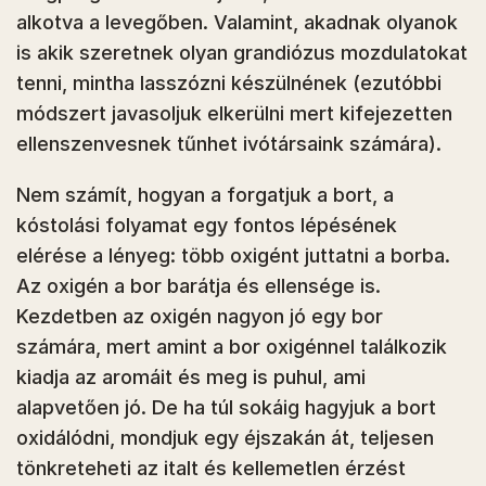
alkotva a levegőben. Valamint, akadnak olyanok
is akik szeretnek olyan grandiózus mozdulatokat
tenni, mintha lasszózni készülnének (ezutóbbi
módszert javasoljuk elkerülni mert kifejezetten
ellenszenvesnek tűnhet ivótársaink számára).
Nem számít, hogyan a forgatjuk a bort, a
kóstolási folyamat egy fontos lépésének
elérése a lényeg: több oxigént juttatni a borba.
Az oxigén a bor barátja és ellensége is.
Kezdetben az oxigén nagyon jó egy bor
számára, mert amint a bor oxigénnel találkozik
kiadja az aromáit és meg is puhul, ami
alapvetően jó. De ha túl sokáig hagyjuk a bort
oxidálódni, mondjuk egy éjszakán át, teljesen
tönkreteheti az italt és kellemetlen érzést