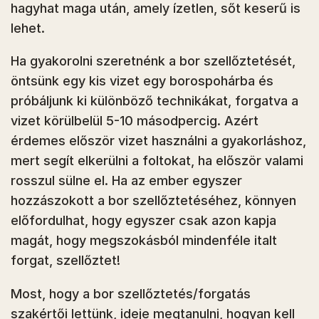
hagyhat maga után, amely ízetlen, sőt keserű is
lehet.
Ha gyakorolni szeretnénk a bor szellőztetését,
öntsünk egy kis vizet egy borospohárba és
próbáljunk ki különböző technikákat, forgatva a
vizet körülbelül 5-10 másodpercig. Azért
érdemes először vizet használni a gyakorláshoz,
mert segít elkerülni a foltokat, ha először valami
rosszul sülne el. Ha az ember egyszer
hozzászokott a bor szellőztetéséhez, könnyen
előfordulhat, hogy egyszer csak azon kapja
magát, hogy megszokásból mindenféle italt
forgat, szellőztet!
Most, hogy a bor szellőztetés/forgatás
szakértői lettünk, ideje megtanulni, hogyan kell