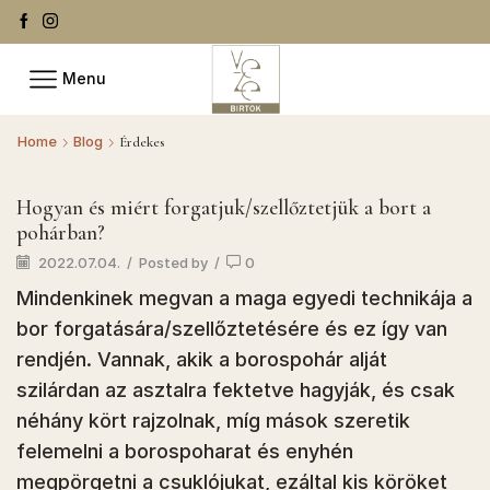
Menu
Home
Blog
Érdekes
Hogyan és miért forgatjuk/szellőztetjük a bort a
pohárban?
2022.07.04.
/
Posted by
/
0
Mindenkinek megvan a maga egyedi technikája a
bor forgatására/szellőztetésére és ez így van
rendjén. Vannak, akik a borospohár alját
szilárdan az asztalra fektetve hagyják, és csak
néhány kört rajzolnak, míg mások szeretik
felemelni a borospoharat és enyhén
megpörgetni a csuklójukat, ezáltal kis köröket