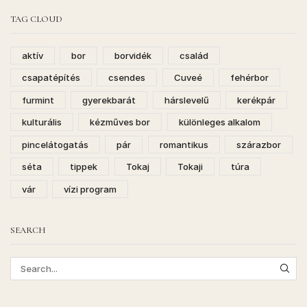
TAG CLOUD
aktív
bor
borvidék
család
csapatépítés
csendes
Cuveé
fehérbor
furmint
gyerekbarát
hárslevelű
kerékpár
kulturális
kézműves bor
különleges alkalom
pincelátogatás
pár
romantikus
szárazbor
séta
tippek
Tokaj
Tokaji
túra
vár
vízi program
SEARCH