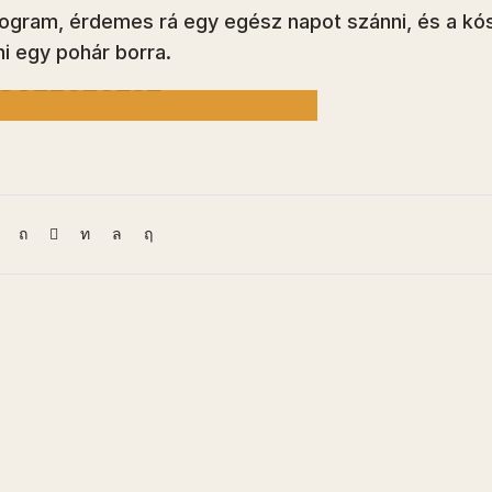
RDEKLŐDÉS
rogram, érdemes rá egy egész napot szánni, és a kós
ATÁS IDŐPONTJÁNAK
ni egy pohár borra.
GYEZTETÉSE
FOGLALJ KÓSTOLÓT