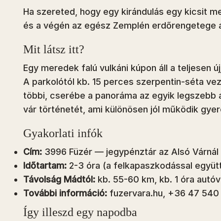
Ha szereted, hogy egy kirándulás egy kicsit m
és a végén az egész Zemplén erdőrengetege a
Mit látsz itt?
Egy meredek falú vulkáni kúpon áll a teljesen 
A parkolótól kb. 15 perces szerpentin-séta vez
többi, cserébe a panoráma az egyik legszebb 
vár történetét, ami különösen jól működik gye
Gyakorlati infók
Cím:
3996 Füzér — jegypénztár az Alsó Várnál
Időtartam:
2-3 óra (a felkapaszkodással együt
Távolság Mádtól:
kb. 55-60 km, kb. 1 óra autóv
További információ:
fuzervara.hu, +36 47 540
Így illeszd egy napodba