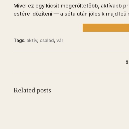
É
Mivel ez egy kicsit megerőltetőbb, aktívabb p
A LÁTOG
estére időzíteni — a séta után jólesik majd leül
E
Tags:
aktív
,
család
,
vár
Related posts