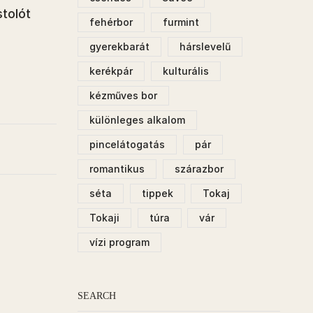
tolót
fehérbor
furmint
gyerekbarát
hárslevelű
kerékpár
kulturális
kézműves bor
különleges alkalom
pincelátogatás
pár
romantikus
szárazbor
séta
tippek
Tokaj
Tokaji
túra
vár
vízi program
SEARCH