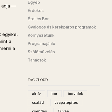
Egyéb
t adja —
Érdekes
Étel és Bor
Gyalogos és kerékpáros programok
k egyike.
Környezetünk
mint a
Programajánló
merni a
Szőlőművelés
Tanácsok
TAG CLOUD
aktív
bor
borvidék
család
csapatépítés
csendes
Cuveé