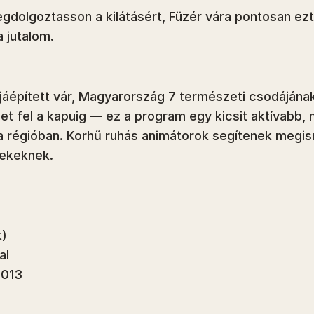
egdolgoztasson a kilátásért, Füzér vára pontosan ez
 jutalom.
újjáépített vár, Magyarország 7 természeti csodájána
et fel a kapuig — ez a program egy kicsit aktívabb, 
a régióban. Korhű ruhás animátorok segítenek megis
rekeknek.
t)
al
 013