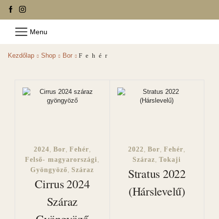
Menu
Kezdőlap
Shop
Bor
Fehér
2024
,
Bor
,
Fehér
,
2022
,
Bor
,
Fehér
,
Felső- magyarországi
,
Száraz
,
Tokaji
Stratus 2022
Gyöngyöző
,
Száraz
Cirrus 2024
(Hárslevelű)
Száraz