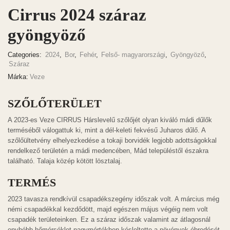
Cirrus 2024 száraz
gyöngyöző
Categories:
2024
,
Bor
,
Fehér
,
Felső- magyarországi
,
Gyöngyöző
,
Száraz
Márka:
Veze
SZŐLŐTERÜLET
A 2023-es Veze CIRRUS Hárslevelű szőlőjét olyan kiváló mádi dűlők
terméséből válogattuk ki, mint a dél-keleti fekvésű Juharos dűlő. A
szőlőültetvény elhelyezkedése a tokaji borvidék legjobb adottságokkal
rendelkező területén a mádi medencében, Mád településtől északra
található. Talaja közép kötött lösztalaj.
TERMÉS
2023 tavasza rendkívül csapadékszegény időszak volt. A március még
némi csapadékkal kezdődött, majd egészen május végéig nem volt
csapadék területeinken. Ez a száraz időszak valamint az átlagosnál
enyhébb hőmérséklet nagymértékben késleltette a növények ébredését.