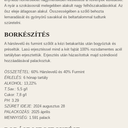
A nyár a szokásosnál melegebben alakult nagy felhőszakadásokkal. Az
ősz eleje átlagosan alakul. Összességében a szőlő behozta
lemaradását és gyönyörű savakkal és beltartalommal tudtunk
szüretelni.
BORKÉSZÍTÉS
A hárslevelű és furmint szőlőt a kézi betakarítás után bogyóztuk és
préseltük. Lasú erjesztéssel mind a két fajtát 100% rozsdamentes acél
tartályban erjesztettük. Erjesztés után házasítottuk majd széndioxid
hozzáadásával palackoztuk.
ÖSSZETÉTEL:
60% Hárslevelű és 40% Furmint
ÉRLELÉS:
6 hónap tartály
ALKOHOL:
13,22%
T.Sav.:
5,5 g/l
Cukor: 7,8 g/l
PH:
3.29
SZÜRET IDEJE:
2024 augusztus 28
PALACKOZÁS:
2025 április
MENNYISÉG:
1.591 palack