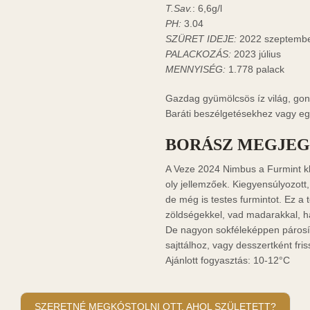
T.Sav.
: 6,6g/l
PH:
3.04
SZÜRET IDEJE:
2022 szeptembe
PALACKOZÁS:
2023 július
MENNYISÉG:
1.778 palack
Gazdag gyümölcsös íz világ, gond
Baráti beszélgetésekhez vagy eg
BORÁSZ MEGJEG
A Veze 2024 Nimbus a Furmint kla
oly jellemzőek. Kiegyensúlyozott,
HÍRLEVÉL
de még is testes furmintot. Ez a 
zöldségekkel, vad madarakkal, há
De nagyon sokféleképpen párosí
Engedje meg h
i Feltételek
sajttálhoz, vagy desszertként fri
tató
Ajánlott fogyasztás: 10-12°C
SZERETNÉ MEGKÓSTOLNI OTT, AHOL SZÜLETETT?