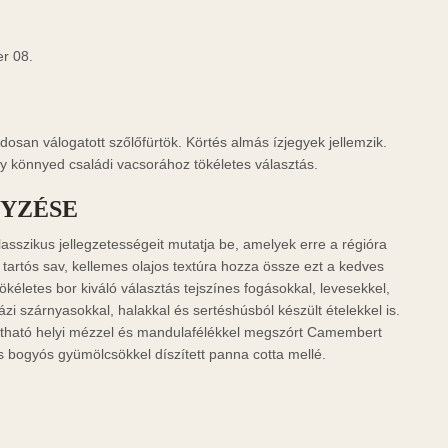
r 08.
osan válogatott szőlőfürtök. Körtés almás ízjegyek jellemzik.
y könnyed családi vacsorához tökéletes választás.
YZÉSE
sszikus jellegzetességeit mutatja be, amelyek erre a régióra
 tartós sav, kellemes olajos textúra hozza össze ezt a kedves
tökéletes bor kiváló választás tejszínes fogásokkal, levesekkel,
zi szárnyasokkal, halakkal és sertéshúsból készült ételekkel is.
tható helyi mézzel és mandulafélékkel megszórt Camembert
ogy időnként tájékoztassuk új borainkról rendezvényeinkről
ss bogyós gyümölcsökkel díszített panna cotta mellé.