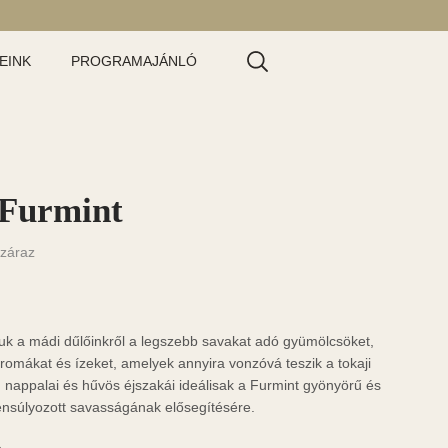
EINK
PROGRAMAJÁNLÓ
 Furmint
záraz
uk a mádi dűlőinkről a legszebb savakat adó gyümölcsöket,
romákat és ízeket, amelyek annyira vonzóvá teszik a tokaji
 nappalai és hűvös éjszakái ideálisak a Furmint gyönyörű és
ensúlyozott savasságának elősegítésére.