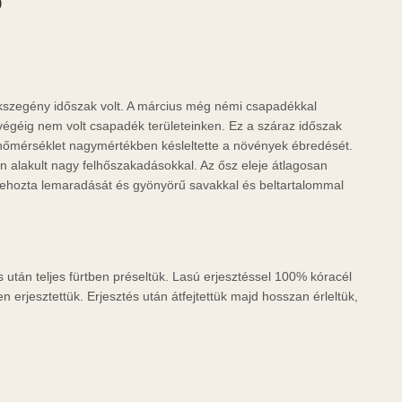
Ó
kszegény időszak volt. A március még némi csapadékkal
égéig nem volt csapadék területeinken. Ez a száraz időszak
hőmérséklet nagymértékben késleltette a növények ébredését.
 alakult nagy felhőszakadásokkal. Az ősz eleje átlagosan
ehozta lemaradását és gyönyörű savakkal és beltartalommal
ás után teljes fürtben préseltük. Lasú erjesztéssel 100% kóracél
 erjesztettük. Erjesztés után átfejtettük majd hosszan érleltük,