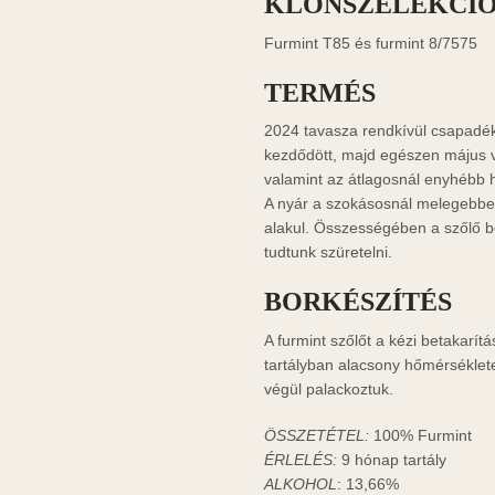
KLÓNSZELEKCI
Furmint T85 és furmint 8/7575
TERMÉS
2024 tavasza rendkívül csapadé
kezdődött, majd egészen május v
valamint az átlagosnál enyhébb 
A nyár a szokásosnál melegebben
alakul. Összességében a szőlő b
tudtunk szüretelni.
BORKÉSZÍTÉS
A furmint szőlőt a kézi betakarít
tartályban alacsony hőmérsékleten
végül palackoztuk.
ÖSSZETÉTEL:
100% Furmint
ÉRLELÉS:
9 hónap tartály
ALKOHOL
: 13,66%