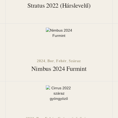
Stratus 2022 (Hárslevelű)
,
,
,
2024
Bor
Fehér
Száraz
Nimbus 2024 Furmint
HÍRLEVÉL
Engedje meg h
i Feltételek
tató