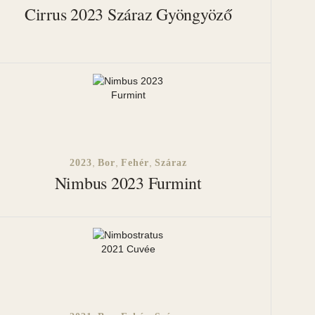
Cirrus 2023 Száraz Gyöngyöző
,
,
,
2023
Bor
Fehér
Száraz
Nimbus 2023 Furmint
ogy időnként tájékoztassuk új borainkról rendezvényeinkről