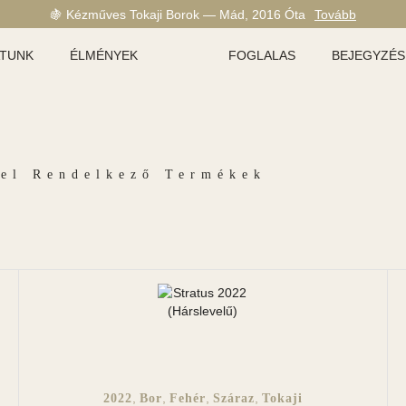
🍇 Kézműves Tokaji Borok — Mád, 2016 Óta
Tovább
ATUNK
ÉLMÉNYEK
FOGLALAS
BEJEGYZÉS
vel Rendelkező Termékek
,
,
,
,
2022
Bor
Fehér
Száraz
Tokaji