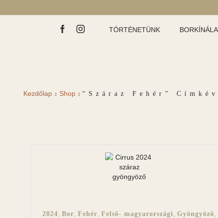
TÖRTÉNETÜNK
BORKÍNÁL
Kezdőlap
Shop
“száraz Fehér” Címké
,
,
,
,
,
2024
Bor
Fehér
Felső- magyarországi
Gyöngyöző