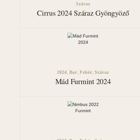
Száraz
Cirrus 2024 Száraz Gyöngyöző
,
,
,
2024
Bor
Fehér
Száraz
Mád Furmint 2024
HASZNOS LINKEK
Általános Szerződés
Adatkezelési tájékoz