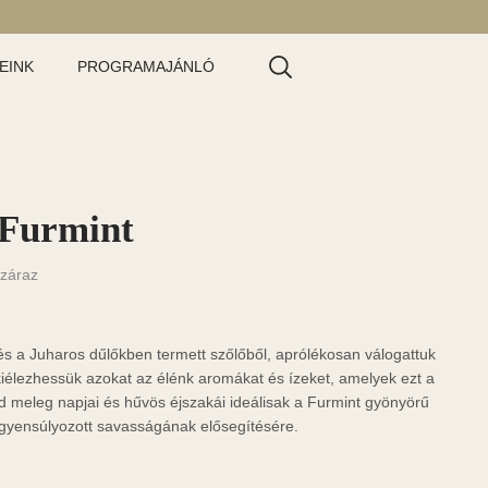
EINK
PROGRAMAJÁNLÓ
 Furmint
záraz
 és a Juharos dűlőkben termett szőlőből, aprólékosan válogattuk
kiélezhessük azokat az élénk aromákat és ízeket, amelyek ezt a
ád meleg napjai és hűvös éjszakái ideálisak a Furmint gyönyörű
egyensúlyozott savasságának elősegítésére.