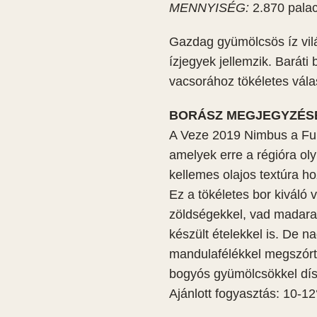
MENNYISÉG:
2.870 pala
Gazdag gyümölcsös íz vilá
ízjegyek jellemzik. Barát
vacsorához tökéletes vála
BORÁSZ MEGJEGYZÉS
A Veze 2019 Nimbus a Furm
amelyek erre a régióra oly
kellemes olajos textúra ho
Ez a tökéletes bor kiváló 
zöldségekkel, vad madarak
készült ételekkel is. De 
HÍRLEVÉL
mandulafélékkel megszórt 
Engedje meg h
i Feltételek
bogyós gyümölcsökkel dísz
Ajánlott fogyasztás: 10-1
tató