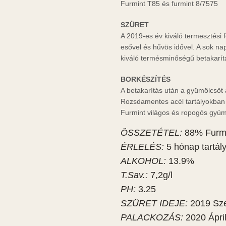
Furmint T85 és furmint 8/7575
SZÜRET
A 2019-es év kiváló termesztési 
esővel és hűvös idővel. A sok n
kiváló termésminőségű betakarít
BORKÉSZÍTÉS
A betakarítás után a gyümölcsöt 
Rozsdamentes acél tartályokban 
Furmint világos és ropogós gyümö
ÖSSZETÉTEL:
88% Furmi
ÉRLELÉS:
5 hónap tartál
ALKOHOL:
13.9%
T.Sav.:
7,2g/l
PH:
3.25
SZÜRET IDEJE:
2019 Sze
PALACKOZÁS:
2020 Ápril