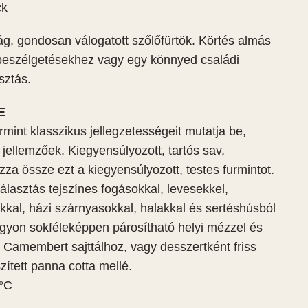
ck
g, gondosan válogatott szőlőfürtök. Körtés almás
i beszélgetésekhez vagy egy könnyed családi
sztás.
E
int klasszikus jellegzetességeit mutatja be,
 jellemzőek. Kiegyensúlyozott, tartós sav,
zza össze ezt a kiegyensúlyozott, testes furmintot.
választás tejszínes fogásokkal, levesekkel,
kal, házi szárnyasokkal, halakkal és sertéshúsból
nagyon sokféleképpen párosítható helyi mézzel és
Camembert sajttálhoz, vagy desszertként friss
ogy időnként tájékoztassuk új borainkról rendezvényeinkről
ített panna cotta mellé.
2°C