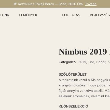
🍇 Kézműves Tokaji Borok — Mád, 2016 Óta
Tovább
ATUNK
ÉLMÉNYEK
FOGLALAS
BEJEGYZÉS
Nimbus 2019
Categories:
2019
,
Bor
,
Fehér
,
S
SZŐLŐTERÜLET
A területeink közül a Kis-hegyek
ki a gyümölcsöket, hogy jobban 
fajtát annyira vonzóvá teszik. M
és élénk aromáinak, valamint ki
KLÓNSZELEKCIÓ