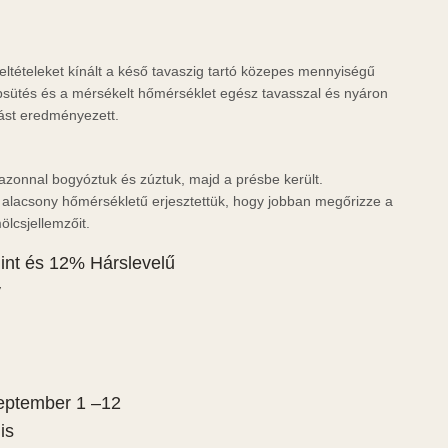
feltételeket kínált a késő tavaszig tartó közepes mennyiségű
apsütés és a mérsékelt hőmérséklet egész tavasszal és nyáron
ást eredményezett.
azonnal bogyóztuk és zúztuk, majd a présbe került.
alacsony hőmérsékletű erjesztettük, hogy jobban megőrizze a
lcsjellemzőit.
nt és 12% Hárslevelű
y
ptember 1 –12
is