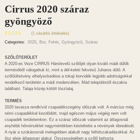
Cirrus 2020 száraz
gyöngyöző
(
1
vásárlói értékelés)
Categories:
2020
,
Bor
,
Fehér
,
Gyöngyöző
,
Száraz
SZŐLŐTERÜLET
A 2020-es Veze CIRRUS Hárslevelű szőlőjét olyan kiváló mádi dűlők
terméséből válogattuk ki, mint a dél-keleti fekvésű Juharos dűlő. A
szőlőültetvény elhelyezkedése a tokaji borvidék legjobb adottságokkal
rendelkező területén a mádi medencében, Mád településtől északra
található. Talaja közép kötött lösztalaj.
TERMÉS
2020 tavasza rendkívül csapadékszegény időszak volt. A március még
némi csapadékkal kezdődött, majd egészen május végéig nem volt
csapadék területeinken. Ez a száraz időszak valamint az átlagosnál
enyhébb hőmérséklet nagymértékben késleltette a növények ébredését.
A nyár a szokásosnál melegebben alakult nagy felhőszakadásokkal. Az
ősz eleje átlagosan alakul. Összességében a szőlő behozta