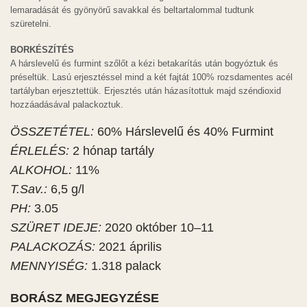
lemaradását és gyönyörű savakkal és beltartalommal tudtunk
szüretelni.
BORKÉSZÍTÉS
A hárslevelű és furmint szőlőt a kézi betakarítás után bogyóztuk és
préseltük. Lasú erjesztéssel mind a két fajtát 100% rozsdamentes acél
tartályban erjesztettük. Erjesztés után házasítottuk majd széndioxid
hozzáadásával palackoztuk.
ÖSSZETÉTEL:
60% Hárslevelű és 40% Furmint
ÉRLELÉS:
2 hónap tartály
ALKOHOL:
11%
T.Sav.:
6,5 g/l
PH:
3.05
SZÜRET IDEJE:
2020 október 10–11
PALACKOZÁS:
2021 április
MENNYISÉG:
1.318 palack
BORÁSZ MEGJEGYZÉSE