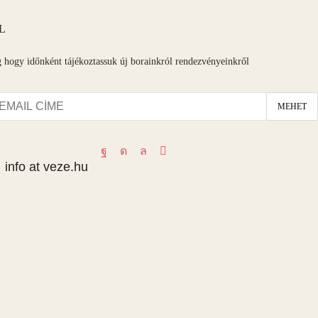
L
hogy időnként tájékoztassuk új borainkról rendezvényeinkről
|
info at veze.hu