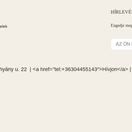
HÍRLEVÉ
Engedje meg 
elek
hyány u. 22
| <a href=”tel:+36304455143″>Hívjon</a> 